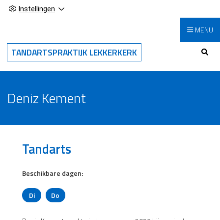
Instellingen
MENU
Hoo
TANDARTSPRAKTIJK LEKKERKERK
Deniz Kement
Tandarts
Beschikbare dagen:
Di
Do
Dinsdag
Donderdag