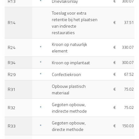
R13
*
Drievlaksinlay
€
300.07
Toeslag voor extra
retentie bij het plaatsen
R14
€
37.51
van indirecte
restauraties
Kroon op natuurlijk
R24
*
€
330.07
element
R34
*
Kroon op implantaat
€
300.07
R29
*
Confectiekroon
€
67.52
Opbouw plastisch
R31
€
75.02
materiaal
Gegoten opbouw,
R32
*
€
75.02
indirecte methode
Gegoten opbouw,
R33
*
€
150.03
directe methode