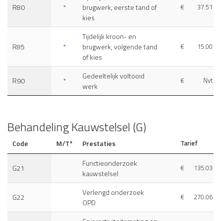
R80
*
brugwerk, eerste tand of
€
37.51
kies
Tijdelijk kroon- en
R85
*
brugwerk, volgende tand
€
15.00
of kies
Gedeeltelijk voltooid
R90
*
€
Nvt
werk
Behandeling Kauwstelsel (G)
Code
M/T*
Prestaties
Tarief
Functieonderzoek
G21
€
135.03
kauwstelsel
Verlengd onderzoek
G22
€
270.06
OPD