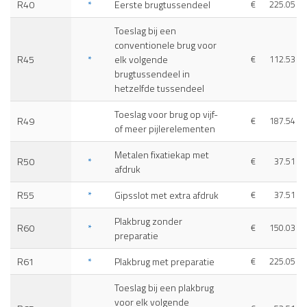
R40
*
Eerste brugtussendeel
€
225.05
Toeslag bij een
conventionele brug voor
R45
*
elk volgende
€
112.53
brugtussendeel in
hetzelfde tussendeel
Toeslag voor brug op vijf-
R49
€
187.54
of meer pijlerelementen
Metalen fixatiekap met
R50
*
€
37.51
afdruk
R55
*
Gipsslot met extra afdruk
€
37.51
Plakbrug zonder
R60
*
€
150.03
preparatie
R61
*
Plakbrug met preparatie
€
225.05
Toeslag bij een plakbrug
voor elk volgende