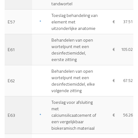
tandwortel
Toeslag behandeling van
E57
*
element met
€
37.51
uitzonderlijke anatomie
Behandelen van open
wortelpunt met een
E61
€
105.02
desinfectiemiddel,
eerste zitting
Behandelen van open
wortelpunt met een
E62
€
67.52
desinfectiemiddel, elke
volgende zitting
Toeslag voor afsluiting
met
E63
*
calciumsilicaatcement of
€
56.26
een vergelijkbaar
biokeramisch materiaal