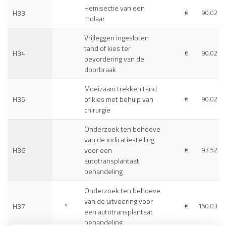
Hemisectie van een
H33
€
90.02
molaar
Vrijleggen ingesloten
tand of kies ter
H34
€
90.02
bevordering van de
doorbraak
Moeizaam trekken tand
H35
of kies met behulp van
€
90.02
chirurgie
Onderzoek ten behoeve
van de indicatiestelling
H36
voor een
€
97.52
autotransplantaat
behandeling
Onderzoek ten behoeve
van de uitvoering voor
H37
*
€
150.03
een autotransplantaat
behandeling.