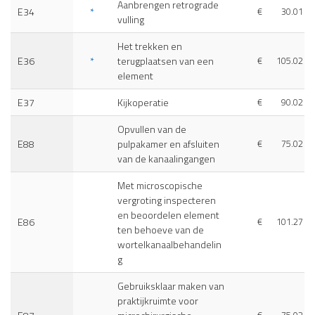
Aanbrengen retrograde
E34
*
€
30.01
vulling
Het trekken en
E36
*
terugplaatsen van een
€
105.02
element
E37
Kijkoperatie
€
90.02
Opvullen van de
E88
pulpakamer en afsluiten
€
75.02
van de kanaalingangen
Met microscopische
vergroting inspecteren
en beoordelen element
E86
€
101.27
ten behoeve van de
wortelkanaalbehandelin
g
Gebruiksklaar maken van
praktijkruimte voor