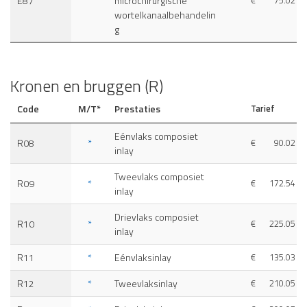
E87
microchirurgische
€
75.02
wortelkanaalbehandelin
g
Kronen en bruggen (R)
Code
M/T*
Prestaties
Tarief
Eénvlaks composiet
R08
*
€
90.02
inlay
Tweevlaks composiet
R09
*
€
172.54
inlay
Drievlaks composiet
R10
*
€
225.05
inlay
R11
*
Eénvlaksinlay
€
135.03
R12
*
Tweevlaksinlay
€
210.05