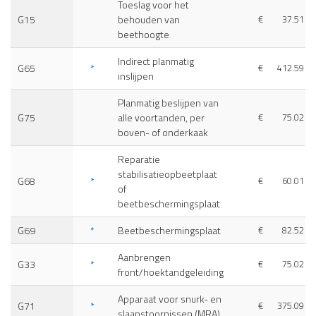
Toeslag voor het
G15
behouden van
€
37.51
beethoogte
Indirect planmatig
G65
*
€
412.59
inslijpen
Planmatig beslijpen van
G75
alle voortanden, per
€
75.02
boven- of onderkaak
Reparatie
stabilisatieopbeetplaat
G68
*
€
60.01
of
beetbeschermingsplaat
G69
*
Beetbeschermingsplaat
€
82.52
Aanbrengen
G33
*
€
75.02
front/hoektandgeleiding
Apparaat voor snurk- en
G71
*
€
375.09
slaapstoornissen (MRA)