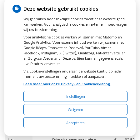
Deze website gebruikt cookies
Uitvoeren eerste
H38
*
€
343.58
autotransplantaat
Wij gebruiken noodzakelijke cookies zodat deze website goed
kan werken. Voor analytische cookies en externe inhoud vragen
Uitvoeren volgende
wij uw toestemming.
H39
autotransplantaat, in
€
141.78
Voor analytische cookies werken wij samen met Matomo en
dezelfde zitting
Google Analytics. Voor externe inhoud werken wij samen met
Google (Maps, Translate en Reviews), YouTube, Vimeo,
Corrigeren van de vorm
Facebook, Instagram, X (Twitter), Qualizorg, Patiëntenvertellen
H40
€
67.52
en ZorgkaartNederland. Deze partijen kunnen gegevens zoals
van de kaak, per kaak
uw IP-adres verwerken.
Via Cookie-instellingen onderaan de website kunt u op ieder
Verwijderen van het
H41
€
45.01
moment uw toestemming intrekken of aanpassen.
lipbandje of tongriempje
Lees meer over onze Privacy- en Cookieverklaring.
Wortelpuntoperatie, per
H42
tandwortel, zonder
Instellingen
€
90.02
afsluiting
Weigeren
Wortelpuntoperatie, per
H43
tandwortel, met ante of
€
120.03
Accepteren
retrogradeafsluiting
H44
Primaire antrumsluiting
€
82.52