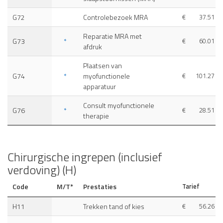
G72
Controlebezoek MRA
€
37.51
Reparatie MRA met
G73
*
€
60.01
afdruk
Plaatsen van
G74
*
myofunctionele
€
101.27
apparatuur
Consult myofunctionele
G76
*
€
28.51
therapie
Chirurgische ingrepen (inclusief
verdoving) (H)
Code
M/T*
Prestaties
Tarief
H11
Trekken tand of kies
€
56.26