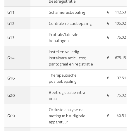
beetregistratie
G11
Scharnierasbepaling
€
112.53
G12
Centrale relatiebepaling
€
105.02
Protrale/laterale
G13
€
75.02
bepalingen
Instellen volledig
G14
instelbare articulator,
€
675.15
pantograaf en registratie
Therapeutische
G16
€
37.51
positiebepaling
Beetregistratie intra-
G20
€
75.02
oraal
Occlusie analyse na
G09
meting m.b.v. digitale
€
40.51
apparatuur