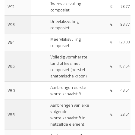
Tweevlaksvulling
V92
€
78.77
composiet
Drievlaksvulling
V93
€
93.77
composiet
Meervlaksvulling
V94
€
120.03
composiet
Volledig vormherstel
tand of kies met
V95
€
187.54
composiet (herstel
anatomische kroon)
Aanbrengen eerste
V80
€
43.51
wortelkanaalstift
Aanbrengen van elke
volgende
V85
€
28.51
wortelkanaalstift in
hetzelfde element