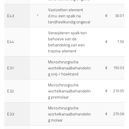
Vastzetten element
E43
*
d.m.v. een spalk na
€
30.01
tandheelkundig ongeval
Verwijderen spalk ten
behoeve van de
E44
€
7.50
behandeling van een
trauma-element
Microchirurgische
E31
wortelkanaalbehandelin
€
150.03
g snij-/ hoektand
Microchirurgische
E32
wortelkanaalbehandelin
€
210.05
g premolaar
Microchirurgische
E33
wortelkanaalbehandelin
€
270.06
g molaar