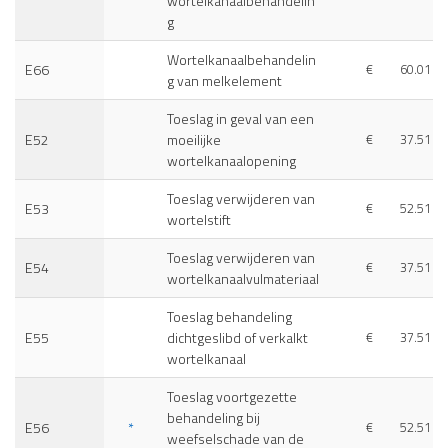
wortelkanaalbehandelin
g
Wortelkanaalbehandelin
E66
€
60.01
g van melkelement
Toeslag in geval van een
E52
moeilijke
€
37.51
wortelkanaalopening
Toeslag verwijderen van
E53
€
52.51
wortelstift
Toeslag verwijderen van
E54
€
37.51
wortelkanaalvulmateriaal
Toeslag behandeling
E55
dichtgeslibd of verkalkt
€
37.51
wortelkanaal
Toeslag voortgezette
behandeling bij
E56
*
€
52.51
weefselschade van de