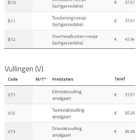
B10
€
37.51
(lachgassedatie)
Toediening roesje
B11
€
37.51
(lachgassedatie)
Overheadkosten roesje
B12
€
45.34
(lachgassedatie)
Vullingen (V)
Code
M/T*
Prestaties
Tarief
Eénvlaksvulling
V71
€
31.51
amalgaam
Tweevlaksvulling
V72
€
50.26
amalgaam
Drievlaksvulling
V73
€
65.26
amalgaam