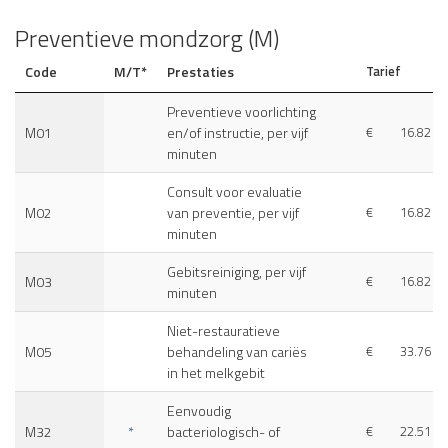
Preventieve mondzorg (M)
Code
M/T*
Prestaties
Tarief
Preventieve voorlichting
M01
en/of instructie, per vijf
€
16.82
minuten
Consult voor evaluatie
M02
van preventie, per vijf
€
16.82
minuten
Gebitsreiniging, per vijf
M03
€
16.82
minuten
Niet-restauratieve
M05
behandeling van cariës
€
33.76
in het melkgebit
Eenvoudig
M32
*
bacteriologisch- of
€
22.51