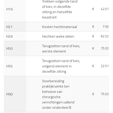
Trekken volgende tand
of kies, in dezelfde
H16
€
42.01
zitting en hetzelfde
kwadrant
H21
Kosten hechtmateriaal
€
7.50
H26
Hechten weke delen
€
82.52
Terugzetten tand of kies,
H50
€
75.02
eerste element
Terugzetten tand of kies,
H55
volgend element in
€
22.51
dezelfde zitting
Voorbereiding
praktijkruimte ten
behoeve van
H90
€
75.02
chirurgische
verrichtingen vallend
onder onderdeel B