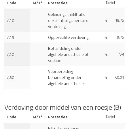
Code
M/T*
Prestaties
Tarief
Geleidings-, infiltratie-
A10
en/of intraligamentaire
€
18.75
verdoving
A15
Oppervlakte verdoving
€
9.75
Behandeling onder
A20
algehele anesthesie of
€
Nvt
sedatie
Voorbereiding
A30
behandeling onder
€
60.01
algehele anesthesie
Verdoving door middel van een roesje (B)
Code
M/T*
Prestaties
Tarief
Introductie roesje