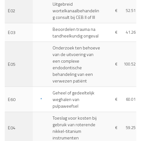
Uitgebreid
E02
wortelkanaalbehandelin
€
52.51
g consult bij CEB II of III
Beoordelen trauma na
E03
€
41.26
tandheelkundig ongeval
Onderzoek ten behoeve
van de uitvoering van
een complexe
E05
€
100.52
endodontische
behandeling van een
verwezen patiënt
Geheel of gedeeltelijk
E60
*
weghalen van
€
60.01
pulpaweefsel
Toeslag voor kosten bij
gebruik van roterende
E04
€
59.25
nikkel-titanium
instrumenten