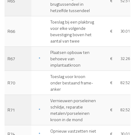
R65
€
52.51
brugtussendeel in
hetzelfde tussendeel
Toeslag bij een plakbrug
voor elke volgende
R66
€
30.01
bevestiging boven het
aantal van twee
Plaatsen opbouw ten
R67
*
behoeve van
€
32.26
implantaatkroon
Toeslag voor kroon
R70
onder bestaand frame-
€
82.52
anker
Vernieuwen porseleinen
schildje, reparatie
R71
*
€
82.52
metalen/porseleinen
kroon in de mond
Opnieuw vastzetten niet
R74
*
€
30.01