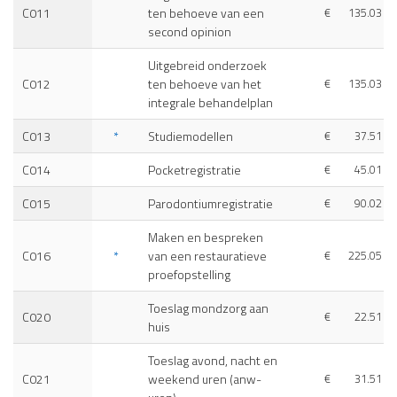
C011
ten behoeve van een
€
135.03
second opinion
Uitgebreid onderzoek
C012
ten behoeve van het
€
135.03
integrale behandelplan
C013
*
Studiemodellen
€
37.51
C014
Pocketregistratie
€
45.01
C015
Parodontiumregistratie
€
90.02
Maken en bespreken
C016
*
van een restauratieve
€
225.05
proefopstelling
Toeslag mondzorg aan
C020
€
22.51
huis
Toeslag avond, nacht en
C021
weekend uren (anw-
€
31.51