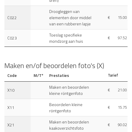
uren)
Droogleggen van
C022
elementen door middel
€
15.00
van een rubberen lapje
Toeslag specifieke
C023
€
97.52
mondzorg aan huis
Maken en/of beoordelen foto's (X)
Code
M/T*
Prestaties
Tarief
Maken en beoordelen
X10
€
21.00
kleine röntgenfoto
Beoordelen kleine
X11
€
15.75
röntgenfoto
Maken en beoordelen
X21
€
90.02
kaakoverzichtsfoto