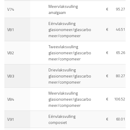
Meervlaksvulling
V74
€
95.27
amalgaam
Eénvlaksvulling
V81
glasionomeer/glascarbo
€
46.51
meer/compomeer
Tweevlaksvulling
V82
glasionomeer/glascarbo
€
65.26
meer/compomeer
Drievlaksvulling
V83
glasionomeer/glascarbo
€
80.27
meer/compomeer
Meervlaksvulling
V84
glasionomeer/glascarbo
€
106.52
meer/compomeer
Eénvlaksvulling
V91
€
60.01
composiet