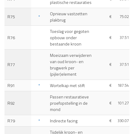
plastische restauraties
Opnieuw vastzetten
R75
*
€
75.02
plakbrug
Toeslag voor gegoten
R76
opbouw onder
€
37.51
bestaande kroon
Moeizaam verwijderen
van oud kroon- en
R77
€
37.51
brugwerk per
(pijler)element
R91
*
Wortelkap met stift
€
187.54
Passen restauratieve
R92
proefopstelling in de
€
101.27
mond
R79
*
Indirecte facing
€
330.07
Tijdelijk kroon- en