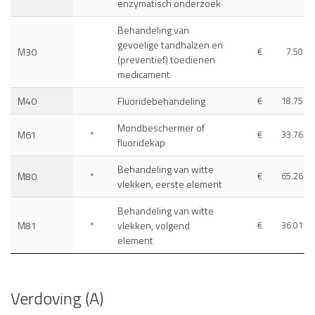
enzymatisch onderzoek
Behandeling van
gevoelige tandhalzen en
M30
€
7.50
(preventief) toedienen
medicament
M40
Fluoridebehandeling
€
18.75
Mondbeschermer of
M61
*
€
33.76
fluoridekap
Behandeling van witte
M80
*
€
65.26
vlekken, eerste element
Behandeling van witte
M81
*
vlekken, volgend
€
36.01
element
Verdoving (A)