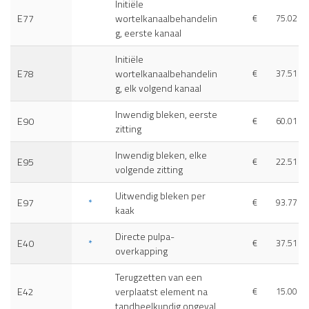
Initiële
E77
wortelkanaalbehandelin
€
75.02
g, eerste kanaal
Initiële
E78
wortelkanaalbehandelin
€
37.51
g, elk volgend kanaal
Inwendig bleken, eerste
E90
€
60.01
zitting
Inwendig bleken, elke
E95
€
22.51
volgende zitting
Uitwendig bleken per
E97
*
€
93.77
kaak
Directe pulpa-
E40
*
€
37.51
overkapping
Terugzetten van een
E42
verplaatst element na
€
15.00
tandheelkundig ongeval