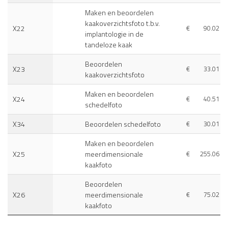
Maken en beoordelen
kaakoverzichtsfoto t.b.v.
X22
€
90.02
implantologie in de
tandeloze kaak
Beoordelen
X23
€
33.01
kaakoverzichtsfoto
Maken en beoordelen
X24
€
40.51
schedelfoto
X34
Beoordelen schedelfoto
€
30.01
Maken en beoordelen
X25
meerdimensionale
€
255.06
kaakfoto
Beoordelen
X26
meerdimensionale
€
75.02
kaakfoto