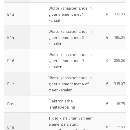
Wortelkanaalbehandelin
E13
g per element met 1
€
135.03
kanaal
Wortelkanaalbehandelin
E14
g per element met 2
€
195.04
kanalen
Wortelkanaalbehandelin
E16
g per element met 3
€
255.06
kanalen
Wortelkanaalbehandelin
E17
g per element met 4 of
€
315.07
meer kanalen
Elektronische
E85
€
18.75
lengtebepaling
Tijdelijk afsluiten van een
element na start
E19
€
22.51