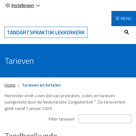
Instellingen
MENU
Hoo
TANDARTSPRAKTIJK LEKKERKERK
Tarieven
Home
Tarieven en betalen
Hieronder vindt u een lijst van prestaties, codes en tarieven
1
vastgesteld door de Nederlandse Zorgautoriteit
. De tarievenlijst
geldt vanaf 1 januari 2026.
Filter tarieven:
Tandheelkunde