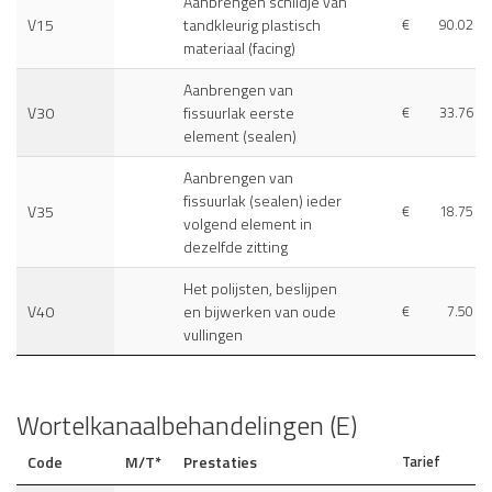
Aanbrengen schildje van
V15
tandkleurig plastisch
€
90.02
materiaal (facing)
Aanbrengen van
V30
fissuurlak eerste
€
33.76
element (sealen)
Aanbrengen van
fissuurlak (sealen) ieder
V35
€
18.75
volgend element in
dezelfde zitting
Het polijsten, beslijpen
V40
en bijwerken van oude
€
7.50
vullingen
Wortelkanaalbehandelingen (E)
Code
M/T*
Prestaties
Tarief