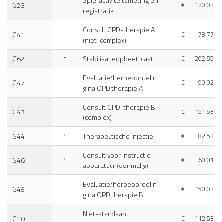
Spieractiviteitsmeting en
G23
€
120.03
registratie
Consult OPD-therapie A
G41
€
78.77
(niet-complex)
G62
*
Stabilisatieopbeetplaat
€
202.55
Evaluatie/herbeoordelin
G47
€
90.02
g na OPD therapie A
Consult OPD-therapie B
G43
€
151.53
(complex)
G44
*
Therapeutische injectie
€
82.52
Consult voor instructie
G46
*
€
60.01
apparatuur (eenmalig)
Evaluatie/herbeoordelin
G48
€
150.03
g na OPD therapie B
Niet-standaard
G10
€
112.53