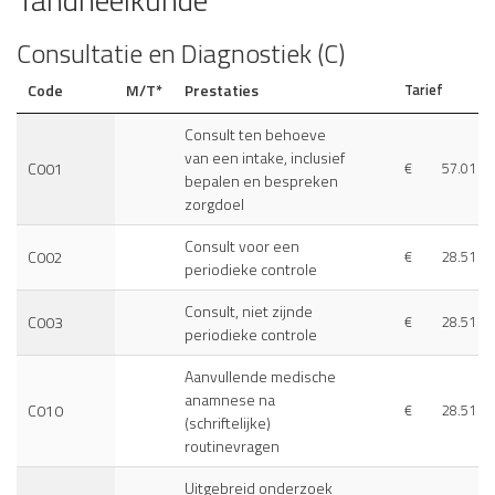
Consultatie en Diagnostiek (C)
Code
M/T*
Prestaties
Tarief
Consult ten behoeve
van een intake, inclusief
C001
€
57.01
bepalen en bespreken
zorgdoel
Consult voor een
C002
€
28.51
periodieke controle
Consult, niet zijnde
C003
€
28.51
periodieke controle
Aanvullende medische
anamnese na
C010
€
28.51
(schriftelijke)
routinevragen
Uitgebreid onderzoek