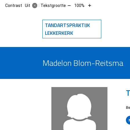
Tekst
Tekst
Contrast
Tekstgrootte
100%
Uit
verkleinen
vergroten
met
met
10%
10%
TANDARTSPRAKTIJK
Hoofdm
LEKKERKERK
Madelon Blom-Reitsma
T
Be