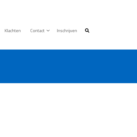
Klachten
Contact
Inschrijven
zondheidsinformatie
Contact
ubmenu
submenu