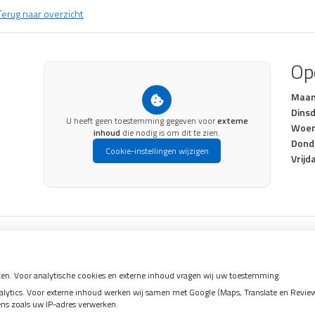
erug naar overzicht
Op
Maan
Dinsd
U heeft geen toestemming gegeven voor
externe
Woen
inhoud
die nodig is om dit te zien.
Dond
Cookie-instellingen wijzigen
Vrijd
en. Voor analytische cookies en externe inhoud vragen wij uw toestemming.
tics. Voor externe inhoud werken wij samen met Google (Maps, Translate en Reviews)
ens zoals uw IP-adres verwerken.