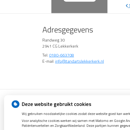
T
Adresgegevens
Randweg 30
2941 CG Lekkerkerk
Tel:
0180-663708
E-mail:
info@tandartslekkerkerk.nl
Uw Zorg Online
|
Beheer
Deze website gebruikt cookies
Wij gebruiken noodzakelijke cookies zodat deze website goed kan werk
Voor analytische cookies werken wij samen met Matomo en Google Analy
Patiëntenvertellen en ZorgkaartNederland. Deze partijen kunnen gegev